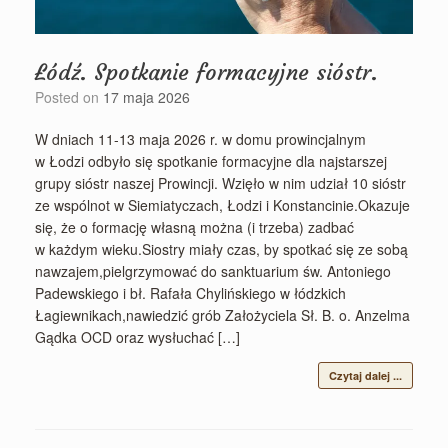
Łódź. Spotkanie formacyjne sióstr.
Posted on
17 maja 2026
W dniach 11-13 maja 2026 r. w domu prowincjalnym
w Łodzi odbyło się spotkanie formacyjne dla najstarszej
grupy sióstr naszej Prowincji. Wzięło w nim udział 10 sióstr
ze wspólnot w Siemiatyczach, Łodzi i Konstancinie.Okazuje
się, że o formację własną można (i trzeba) zadbać
w każdym wieku.Siostry miały czas, by spotkać się ze sobą
nawzajem,pielgrzymować do sanktuarium św. Antoniego
Padewskiego i bł. Rafała Chylińskiego w łódzkich
Łagiewnikach,nawiedzić grób Założyciela Sł. B. o. Anzelma
Gądka OCD oraz wysłuchać […]
Czytaj dalej ...