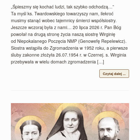
„Śpieszmy się kochać ludzi, tak szybko odchodzą…”
Ta myśl ks. Twardowskiego towarzyszy nam, ilekroć
musimy stanąć wobec tajemnicy śmierci współsiostry.
Jeszcze wczoraj była z nami… 20 lipca 2026 r. Pan Bóg
powołał na drugą stronę życia naszą siostrę Wirginię
od Niepokalanego Poczęcia NMP (Genowefę Repelewicz).
Siostra wstąpiła do Zgromadzenia w 1952 roku, a pierwsze
śluby zakonne złożyła 26.07.1954 r. w Czernej. s. Wirginia
przebywała w wielu domach zgromadzenia […]
Czytaj dalej ...