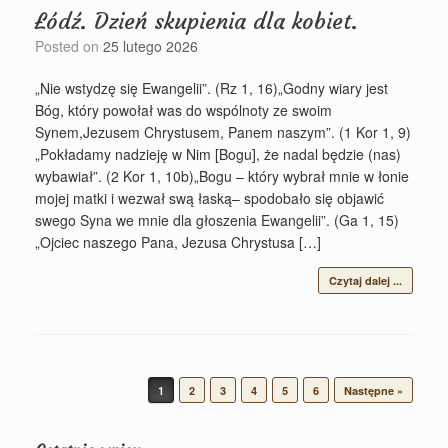
Łódź. Dzień skupienia dla kobiet.
Posted on
25 lutego 2026
„Nie wstydzę się Ewangelii”. (Rz 1, 16)„Godny wiary jest
Bóg, który powołał was do wspólnoty ze swoim
Synem,Jezusem Chrystusem, Panem naszym”. (1 Kor 1, 9)
„Pokładamy nadzieję w Nim [Bogu], że nadal będzie (nas)
wybawiał”. (2 Kor 1, 10b)„Bogu – który wybrał mnie w łonie
mojej matki i wezwał swą łaską– spodobało się objawić
swego Syna we mnie dla głoszenia Ewangelii”. (Ga 1, 15)
„Ojciec naszego Pana, Jezusa Chrystusa […]
Czytaj dalej ...
Post navigation
1
2
3
4
5
6
Następne »