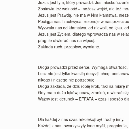
Jezus jest tym, który prowadzi. Jest nieskończenie
Zostawia też wolność – możesz wejść, ale też mo
Jezus jest Prawdą, nie ma w Nim kłamstwa, nieszc
Pociąga nas i zachwyca, rezonuje w nas przeczuc
Wyzwala nas od kłamstwa, od niewoli, od lęku, od
Jezus jest Życiem, dlatego wprowadza nas w relac
pragnie otwierać nas na więcej.
Zakłada ruch, przepływ, wymianę.
Droga prowadzi przez serce. Wymaga otwartości, 
Lecz nie jest tylko kwestią decyzji: chcę, posta
nikogo i niczego nie potrzebuję.
Droga zakłada, że dziś robię krok, taki na miarę 
Gdy mam dużo lęków, obaw, zranień, otwierać się 
Ważny jest kierunek – EFFATA – czas i sposób dla
Dla każdej z nas czas rekolekcji był trochę inny.
Każdej z nas towarzyszyły inne myśli, pragnienia,