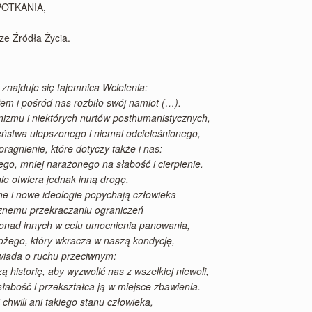
SPOTKANIA,
ze Źródła Życia.
znajduje się tajemnica Wcielenia:
łem i pośród nas rozbiło swój namiot (…).
izmu i niektórych nurtów posthumanistycznych,
ństwa ulepszonego i niemal odcieleśnionego,
ragnienie, które dotyczy także i nas:
ego, mniej narażonego na słabość i cierpienie.
ie otwiera jednak inną drogę.
e i nowe ideologie popychają człowieka
cznemu przekraczaniu ograniczeń
ponad innych w celu umocnienia panowania,
ożego, który wkracza w naszą kondycję,
iada o ruchu przeciwnym:
 historię, aby wyzwolić nas z wszelkiej niewoli,
słabość i przekształca ją w miejsce zbawienia.
 chwili ani takiego stanu człowieka,