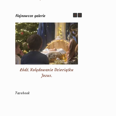
Najnowsze galerie
Łódź. Kolędowanie Dzieciątku
poSZUKującA. Dzie
Jezus.
kobiet. Fot
Facebook