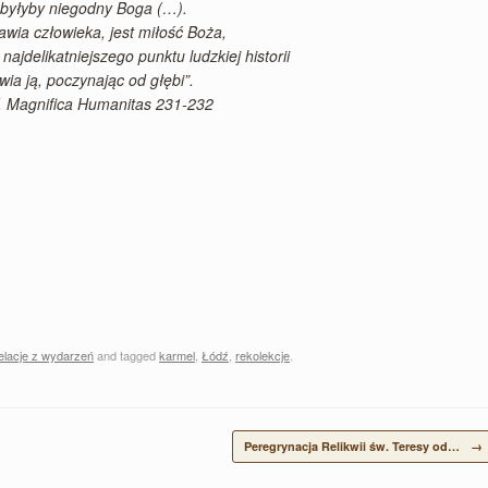
 byłyby niegodny Boga (…).
awia człowieka, jest miłość Boża,
najdelikatniejszego punktu ludzkiej historii
wia ją, poczynając od głębi”.
, Magnifica Humanitas 231-232
elacje z wydarzeń
and tagged
karmel
,
Łódź
,
rekolekcje
.
Peregrynacja Relikwii św. Teresy od…
→