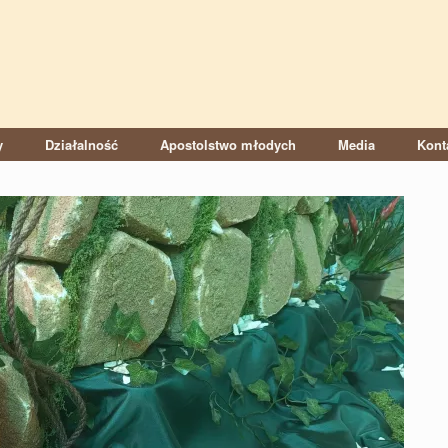
y
Działalność
Apostolstwo młodych
Media
Kont