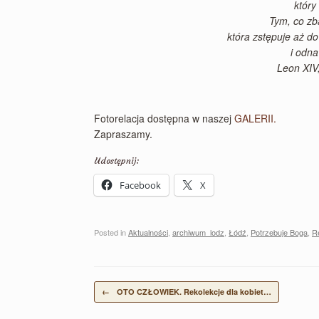
który
Tym, co zb
która zstępuje aż do 
i odna
Leon XIV
Fotorelacja dostępna w naszej
GALERII.
Zapraszamy.
Udostępnij:
Facebook
X
Posted in
Aktualności
,
archiwum_lodz
,
Łódź
,
Potrzebuje Boga
,
R
Post navigation
←
OTO CZŁOWIEK. Rekolekcje dla kobiet…