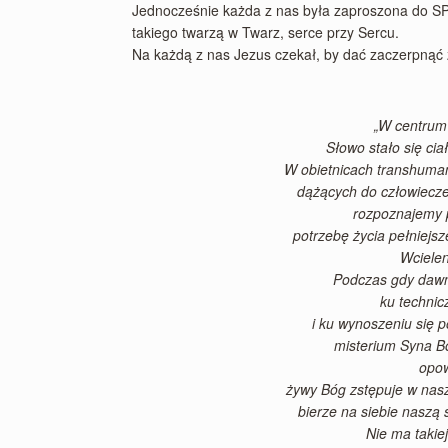
Jednocześnie każda z nas była zaproszona do 
takiego twarzą w Twarz, serce przy Sercu.
Na każdą z nas Jezus czekał, by dać zaczerpnąć 
„W centrum 
Słowo stało się cia
W obietnicach transhuman
dążących do człowiecze
rozpoznajemy p
potrzebę życia pełniejsz
Wcielen
Podczas gdy dawn
ku techni
i ku wynoszeniu się 
misterium Syna B
opow
żywy Bóg zstępuje w naszą
bierze na siebie naszą 
Nie ma takiej