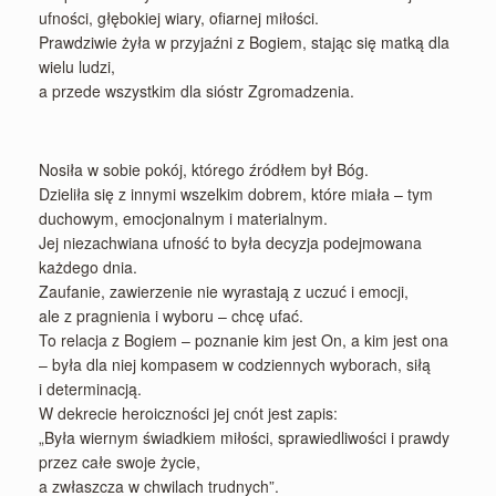
ufności, głębokiej wiary, ofiarnej miłości.
Prawdziwie żyła w przyjaźni z Bogiem, stając się matką dla
wielu ludzi,
a przede wszystkim dla sióstr Zgromadzenia.
Nosiła w sobie pokój, którego źródłem był Bóg.
Dzieliła się z innymi wszelkim dobrem, które miała – tym
duchowym, emocjonalnym i materialnym.
Jej niezachwiana ufność to była decyzja podejmowana
każdego dnia.
Zaufanie, zawierzenie nie wyrastają z uczuć i emocji,
ale z pragnienia i wyboru – chcę ufać.
To relacja z Bogiem – poznanie kim jest On, a kim jest ona
– była dla niej kompasem w codziennych wyborach, siłą
i determinacją.
W dekrecie heroiczności jej cnót jest zapis:
„Była wiernym świadkiem miłości, sprawiedliwości i prawdy
przez całe swoje życie,
a zwłaszcza w chwilach trudnych”.