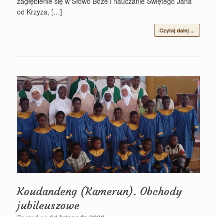
zagłębienie się w Słowo Boże i nauczanie Świętego Jana
od Krzyża, […]
Czytaj dalej ...
Koudandeng (Kamerun). Obchody
jubileuszowe