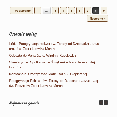
Post navigation
« Poprzednie
1
…
3
4
5
6
7
8
9
Następne »
Ostatnie wpisy
Łódź. Peregrynacja relikwii św. Teresy od Dzieciątka Jezus
oraz św. Zelii i Ludwika Martin.
Odeszła do Pana śp. s. Wirginia Repelewicz
Siemiatycze. Spotkanie ze Świętymi – Mała Teresa i Jej
Rodzice
Konstancin. Uroczystość Matki Bożej Szkaplerznej
Peregrynacja Relikwii św. Teresy od Dzieciątka Jezus i Jej
św. Rodziców Zelii i Ludwika Martin
Najnowsze galerie