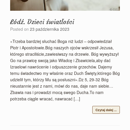
Łódź. Dzieci światłości
Posted on
23 października 2023
«Trzeba bardziej słuchać Boga niż ludzi – odpowiedział
Piotr i Apostołowie.Bóg naszych ojców wskrzesił Jezusa,
którego straciliście,zawiesiwszy na drzewie. Bóg wywyższył
Go na prawicę swoją jako Władcę i Zbawiciela,aby dać
Izraelowi nawrócenie i odpuszczenie grzechów. Dajemy
temu świadectwo my właśnie oraz Duch Święty,którego Bóg
udzielił tym, którzy Mu są posłuszni».Dz 5, 29-32 Bóg
nieustannie jest z nami, mówi do nas, daje nam siebie…
Zbawia nas i prowadzi mocą swego Ducha.To nam
potrzeba ciągle wracać, nawracać […]
Czytaj dalej ...