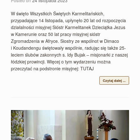
Posted on
24 listopada 2023
W święto Wszystkich Świętych Karmelitańskich,
przypadające 14 listopada, upłynęło 20 lat od rozpoczęcia
działalności misyjnej Sióstr Karmelitanek Dzieciątka Jezus
w Kamerunie oraz 50 lat pracy misyjnej sióstr
Zgromadzenia w Afryce. Siostry ze wspólnot w Dimaco
i Koudandengu świętowały wspólnie, radując się także 25-
leciem ślubów zakonnych s. Idy Bujak – misjonarki z naszej
łódzkiej prowincji. Więcej o tym wydarzeniu można
przeczytać na podstronie misyjnej: TUTAJ
Czytaj dalej ...