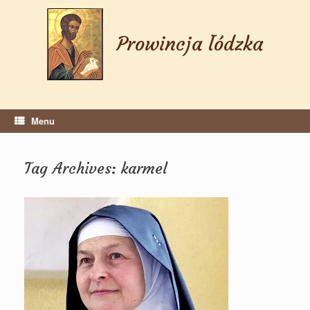
Skip
to
content
Prowincja łódzka
Menu
Tag Archives:
karmel