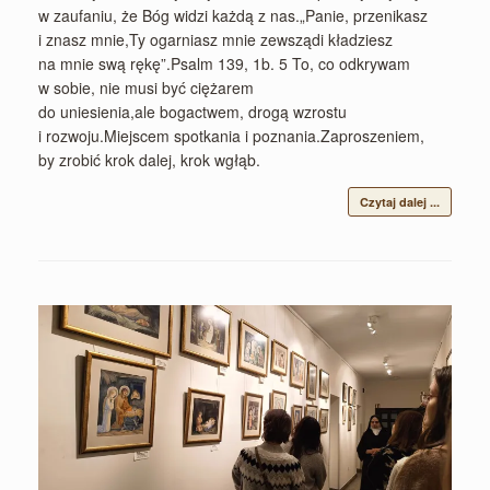
w zaufaniu, że Bóg widzi każdą z nas.„Panie, przenikasz
i znasz mnie,Ty ogarniasz mnie zewsządi kładziesz
na mnie swą rękę”.Psalm 139, 1b. 5 To, co odkrywam
w sobie, nie musi być ciężarem
do uniesienia,ale bogactwem, drogą wzrostu
i rozwoju.Miejscem spotkania i poznania.Zaproszeniem,
by zrobić krok dalej, krok wgłąb.
Czytaj dalej ...