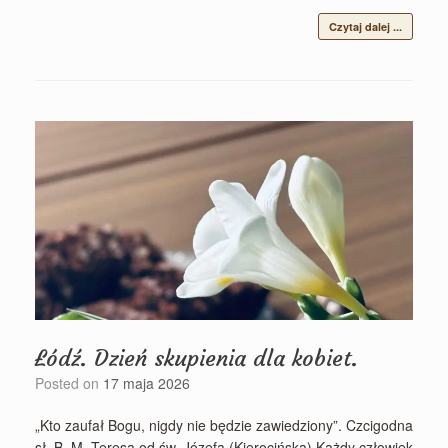
Czytaj dalej ...
Łódź. Dzień skupienia dla kobiet.
Posted on
17 maja 2026
„Kto zaufał Bogu, nigdy nie będzie zawiedziony”. Czcigodna
sł. B. M. Teresa od św. Józefa (Kierocińska) Każdy człowiek