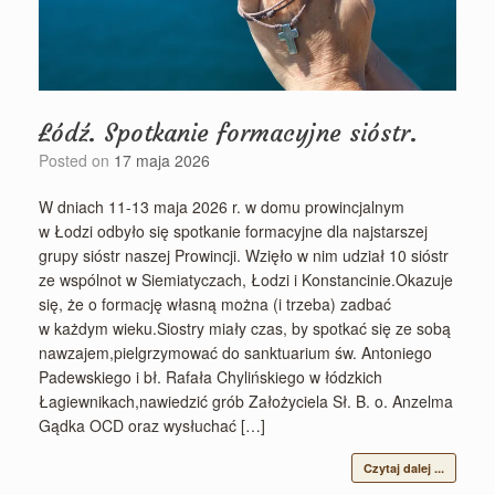
Łódź. Spotkanie formacyjne sióstr.
Posted on
17 maja 2026
W dniach 11-13 maja 2026 r. w domu prowincjalnym
w Łodzi odbyło się spotkanie formacyjne dla najstarszej
grupy sióstr naszej Prowincji. Wzięło w nim udział 10 sióstr
ze wspólnot w Siemiatyczach, Łodzi i Konstancinie.Okazuje
się, że o formację własną można (i trzeba) zadbać
w każdym wieku.Siostry miały czas, by spotkać się ze sobą
nawzajem,pielgrzymować do sanktuarium św. Antoniego
Padewskiego i bł. Rafała Chylińskiego w łódzkich
Łagiewnikach,nawiedzić grób Założyciela Sł. B. o. Anzelma
Gądka OCD oraz wysłuchać […]
Czytaj dalej ...