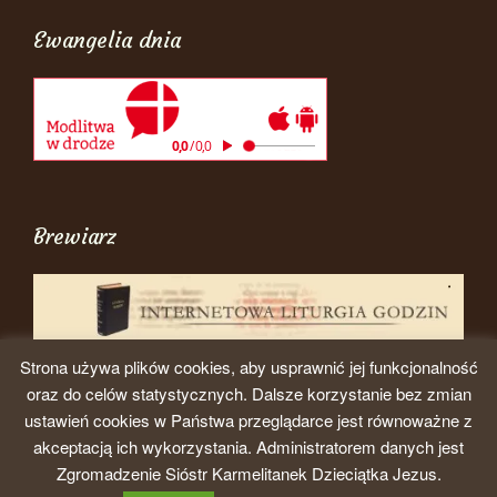
Ewangelia dnia
Brewiarz
Strona używa plików cookies, aby usprawnić jej funkcjonalność
oraz do celów statystycznych. Dalsze korzystanie bez zmian
ustawień cookies w Państwa przeglądarce jest równoważne z
akceptacją ich wykorzystania. Administratorem danych jest
Zgromadzenie Sióstr Karmelitanek Dzieciątka Jezus.
© 2026, Zgromadzenie Sióstr Karmelitanek Dzieciątka Jezus, Prowincja
łódzka
Theme by
SiteOrigin