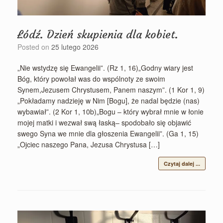
Łódź. Dzień skupienia dla kobiet.
Posted on
25 lutego 2026
„Nie wstydzę się Ewangelii”. (Rz 1, 16)„Godny wiary jest
Bóg, który powołał was do wspólnoty ze swoim
Synem,Jezusem Chrystusem, Panem naszym”. (1 Kor 1, 9)
„Pokładamy nadzieję w Nim [Bogu], że nadal będzie (nas)
wybawiał”. (2 Kor 1, 10b)„Bogu – który wybrał mnie w łonie
mojej matki i wezwał swą łaską– spodobało się objawić
swego Syna we mnie dla głoszenia Ewangelii”. (Ga 1, 15)
„Ojciec naszego Pana, Jezusa Chrystusa […]
Czytaj dalej ...