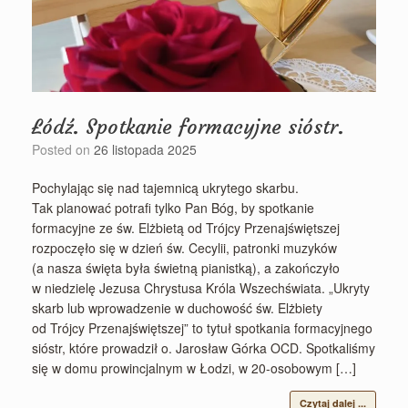
Łódź. Spotkanie formacyjne sióstr.
Posted on
26 listopada 2025
Pochylając się nad tajemnicą ukrytego skarbu.
Tak planować potrafi tylko Pan Bóg, by spotkanie
formacyjne ze św. Elżbietą od Trójcy Przenajświętszej
rozpoczęło się w dzień św. Cecylii, patronki muzyków
(a nasza święta była świetną pianistką), a zakończyło
w niedzielę Jezusa Chrystusa Króla Wszechświata. „Ukryty
skarb lub wprowadzenie w duchowość św. Elżbiety
od Trójcy Przenajświętszej” to tytuł spotkania formacyjnego
sióstr, które prowadził o. Jarosław Górka OCD. Spotkaliśmy
się w domu prowincjalnym w Łodzi, w 20-osobowym […]
Czytaj dalej ...